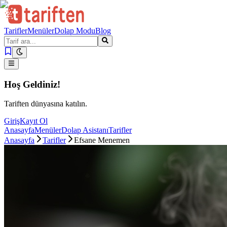
Tarifler
Menüler
Dolap Modu
Blog
Hoş Geldiniz!
Tariften dünyasına katılın.
Giriş
Kayıt Ol
Anasayfa
Menüler
Dolap Asistanı
Tarifler
Anasayfa
Tarifler
Efsane Menemen