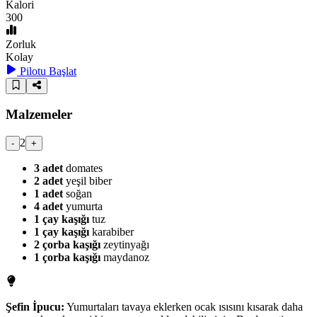
Kalori
300
Zorluk
Kolay
Pilotu Başlat
Malzemeler
2
-
+
3
adet
domates
2
adet
yeşil biber
1
adet
soğan
4
adet
yumurta
1
çay kaşığı
tuz
1
çay kaşığı
karabiber
2
çorba kaşığı
zeytinyağı
1
çorba kaşığı
maydanoz
Şefin İpucu:
Yumurtaları tavaya eklerken ocak ısısını kısarak daha