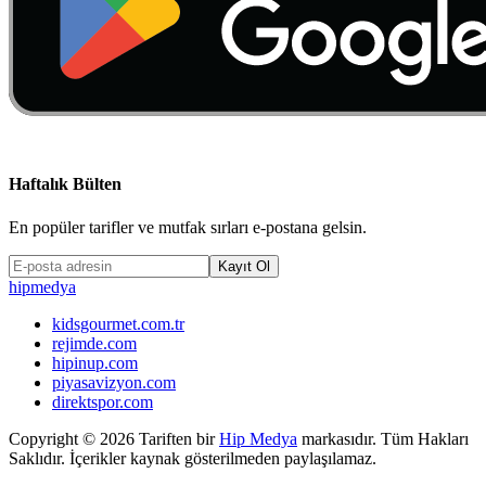
Haftalık Bülten
En popüler tarifler ve mutfak sırları e-postana gelsin.
Kayıt Ol
hip
medya
kidsgourmet.com.tr
rejimde.com
hipinup.com
piyasavizyon.com
direktspor.com
Copyright ©
2026
Tariften bir
Hip Medya
markasıdır. Tüm Hakları
Saklıdır. İçerikler kaynak gösterilmeden paylaşılamaz.