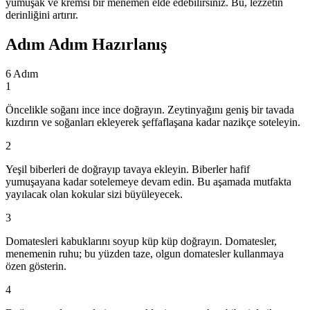
yumuşak ve kremsi bir menemen elde edebilirsiniz. Bu, lezzetin
derinliğini artırır.
Adım Adım Hazırlanış
6
Adım
1
Öncelikle soğanı ince ince doğrayın. Zeytinyağını geniş bir tavada
kızdırın ve soğanları ekleyerek şeffaflaşana kadar nazikçe soteleyin.
2
Yeşil biberleri de doğrayıp tavaya ekleyin. Biberler hafif
yumuşayana kadar sotelemeye devam edin. Bu aşamada mutfakta
yayılacak olan kokular sizi büyüleyecek.
3
Domatesleri kabuklarını soyup küp küp doğrayın. Domatesler,
menemenin ruhu; bu yüzden taze, olgun domatesler kullanmaya
özen gösterin.
4