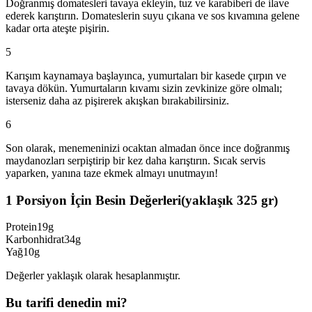
Doğranmış domatesleri tavaya ekleyin, tuz ve karabiberi de ilave
ederek karıştırın. Domateslerin suyu çıkana ve sos kıvamına gelene
kadar orta ateşte pişirin.
5
Karışım kaynamaya başlayınca, yumurtaları bir kasede çırpın ve
tavaya dökün. Yumurtaların kıvamı sizin zevkinize göre olmalı;
isterseniz daha az pişirerek akışkan bırakabilirsiniz.
6
Son olarak, menemeninizi ocaktan almadan önce ince doğranmış
maydanozları serpiştirip bir kez daha karıştırın. Sıcak servis
yaparken, yanına taze ekmek almayı unutmayın!
1 Porsiyon İçin Besin Değerleri
(yaklaşık
325
gr)
Protein
19g
Karbonhidrat
34g
Yağ
10g
Değerler yaklaşık olarak hesaplanmıştır.
Bu tarifi denedin mi?