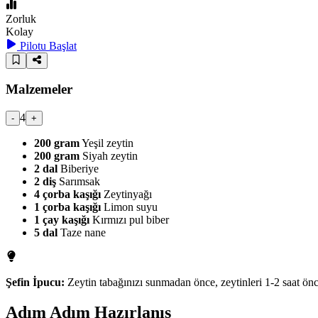
Zorluk
Kolay
Pilotu Başlat
Malzemeler
4
-
+
200
gram
Yeşil zeytin
200
gram
Siyah zeytin
2
dal
Biberiye
2
diş
Sarımsak
4
çorba kaşığı
Zeytinyağı
1
çorba kaşığı
Limon suyu
1
çay kaşığı
Kırmızı pul biber
5
dal
Taze nane
Şefin İpucu:
Zeytin tabağınızı sunmadan önce, zeytinleri 1-2 saat önce
Adım Adım Hazırlanış