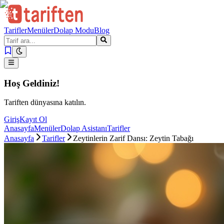
Tarifler
Menüler
Dolap Modu
Blog
Hoş Geldiniz!
Tariften dünyasına katılın.
Giriş
Kayıt Ol
Anasayfa
Menüler
Dolap Asistanı
Tarifler
Anasayfa
Tarifler
Zeytinlerin Zarif Dansı: Zeytin Tabağı