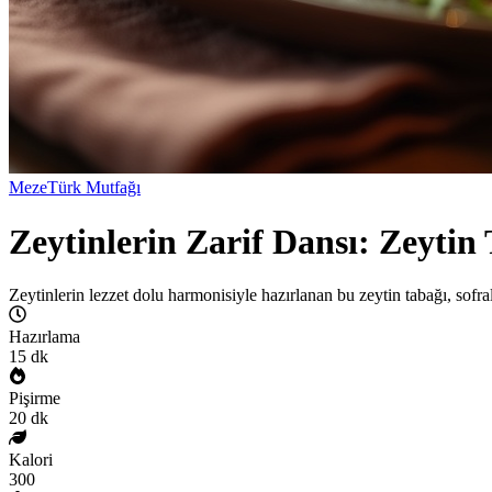
Meze
Türk Mutfağı
Zeytinlerin Zarif Dansı: Zeytin
Zeytinlerin lezzet dolu harmonisiyle hazırlanan bu zeytin tabağı, sofral
Hazırlama
15
dk
Pişirme
20
dk
Kalori
300