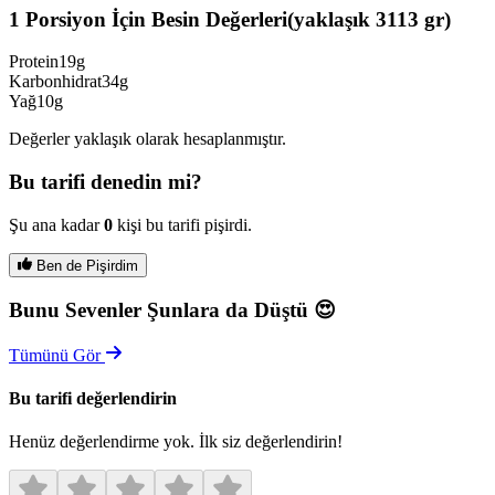
1 Porsiyon İçin Besin Değerleri
(yaklaşık
3113
gr)
Protein
19g
Karbonhidrat
34g
Yağ
10g
Değerler yaklaşık olarak hesaplanmıştır.
Bu tarifi denedin mi?
Şu ana kadar
0
kişi bu tarifi pişirdi.
Ben de Pişirdim
Bunu Sevenler Şunlara da Düştü 😍
Tümünü Gör
Bu tarifi değerlendirin
Henüz değerlendirme yok. İlk siz değerlendirin!