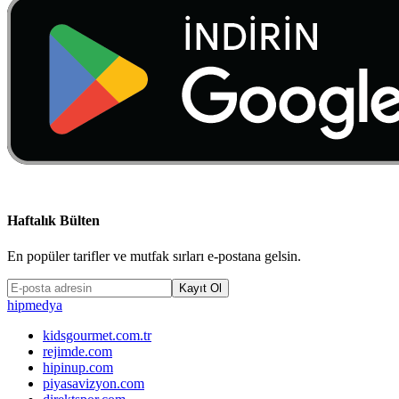
Haftalık Bülten
En popüler tarifler ve mutfak sırları e-postana gelsin.
Kayıt Ol
hip
medya
kidsgourmet.com.tr
rejimde.com
hipinup.com
piyasavizyon.com