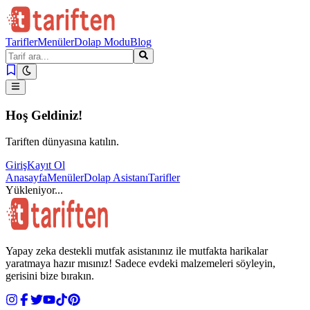
Tarifler
Menüler
Dolap Modu
Blog
Hoş Geldiniz!
Tariften dünyasına katılın.
Giriş
Kayıt Ol
Anasayfa
Menüler
Dolap Asistanı
Tarifler
Yükleniyor...
Yapay zeka destekli mutfak asistanınız ile mutfakta harikalar
yaratmaya hazır mısınız! Sadece evdeki malzemeleri söyleyin,
gerisini bize bırakın.