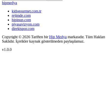
hip
medya
kidsgourmet.com.tr
rejimde.com
hipinup.com
piyasavizyon.com
direktspor.com
Copyright ©
2026
Tariften bir
Hip Medya
markasıdır. Tüm Hakları
Saklıdır. İçerikler kaynak gösterilmeden paylaşılamaz.
v1.0.0