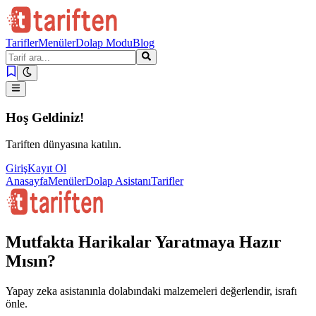
Tarifler
Menüler
Dolap Modu
Blog
Hoş Geldiniz!
Tariften dünyasına katılın.
Giriş
Kayıt Ol
Anasayfa
Menüler
Dolap Asistanı
Tarifler
Mutfakta Harikalar Yaratmaya Hazır
Mısın?
Yapay zeka asistanınla dolabındaki malzemeleri değerlendir, israfı
önle.