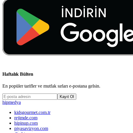
Haftalık Bülten
En popüler tarifler ve mutfak sırları e-postana gelsin.
Kayıt Ol
hip
medya
kidsgourmet.com.tr
rejimde.com
hipinup.com
piyasavizyon.com