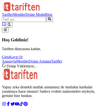
Tarifler
Menüler
Dolap Modu
Blog
Hoş Geldiniz!
Tariften dünyasına katılın.
Giriş
Kayıt Ol
Anasayfa
Menüler
Dolap Asistanı
Tarifler
Dolap Yükleniyor...
Yapay zeka destekli mutfak asistanınız ile mutfakta harikalar
yaratmaya hazır mısınız! Sadece evdeki malzemeleri söyleyin,
gerisini bize bırakın.