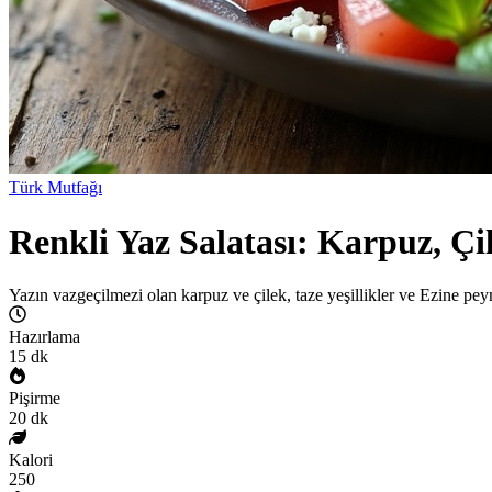
Türk Mutfağı
Renkli Yaz Salatası: Karpuz, Çi
Yazın vazgeçilmezi olan karpuz ve çilek, taze yeşillikler ve Ezine peyni
Hazırlama
15
dk
Pişirme
20
dk
Kalori
250