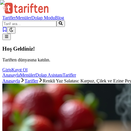
Tarifler
Menüler
Dolap Modu
Blog
Hoş Geldiniz!
Tariften dünyasına katılın.
Giriş
Kayıt Ol
Anasayfa
Menüler
Dolap Asistanı
Tarifler
Anasayfa
Tarifler
Renkli Yaz Salatası: Karpuz, Çilek ve Ezine Pey