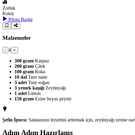
Zorluk
Kolay
Pilotu Başlat
Malzemeler
4
-
+
300
gram
Karpuz
200
gram
Çilek
100
gram
Roka
10
dal
Taze nane
3
adet
Taze soğan
3
yemek kaşığı
Zeytinyağı
1
adet
Limon
150
gram
Ezine beyaz peynir
Şefin İpucu:
Salatanızın lezzetini arttırmak için, zeytinyağı yerine nar
Adım Adım Hazırlanış