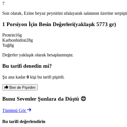
7
Son olarak, Ezine beyaz peynirini ufalayarak salatanın üzerine serpiştir
1 Porsiyon İçin Besin Değerleri
(yaklaşık
5773
gr)
Protein
16g
Karbonhidrat
28g
Yağ
8g
Değerler yaklaşık olarak hesaplanmıştır.
Bu tarifi denedin mi?
Şu ana kadar
0
kişi bu tarifi pişirdi.
Ben de Pişirdim
Bunu Sevenler Şunlara da Düştü 😍
Tümünü Gör
Bu tarifi değerlendirin