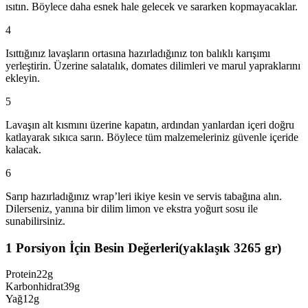
ısıtın. Böylece daha esnek hale gelecek ve sararken kopmayacaklar.
4
Isıttığınız lavaşların ortasına hazırladığınız ton balıklı karışımı
yerleştirin. Üzerine salatalık, domates dilimleri ve marul yapraklarını
ekleyin.
5
Lavaşın alt kısmını üzerine kapatın, ardından yanlardan içeri doğru
katlayarak sıkıca sarın. Böylece tüm malzemeleriniz güvenle içeride
kalacak.
6
Sarıp hazırladığınız wrap’leri ikiye kesin ve servis tabağına alın.
Dilerseniz, yanına bir dilim limon ve ekstra yoğurt sosu ile
sunabilirsiniz.
1 Porsiyon İçin Besin Değerleri
(yaklaşık
3265
gr)
Protein
22g
Karbonhidrat
39g
Yağ
12g