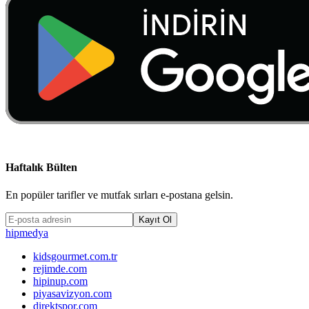
Haftalık Bülten
En popüler tarifler ve mutfak sırları e-postana gelsin.
Kayıt Ol
hip
medya
kidsgourmet.com.tr
rejimde.com
hipinup.com
piyasavizyon.com
direktspor.com