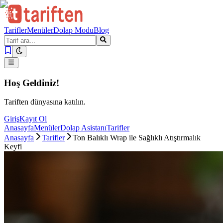
Tarifler
Menüler
Dolap Modu
Blog
Hoş Geldiniz!
Tariften dünyasına katılın.
Giriş
Kayıt Ol
Anasayfa
Menüler
Dolap Asistanı
Tarifler
Anasayfa
Tarifler
Ton Balıklı Wrap ile Sağlıklı Atıştırmalık
Keyfi